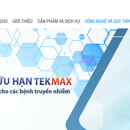
 CHỦ
GIỚI THIỆU
SẢN PHẨM VÀ DỊCH VỤ
CÔNG NGHỆ VÀ QUY TRÌ