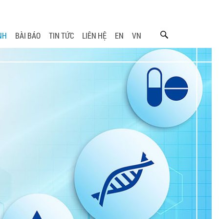
NH
BÀI BÁO
TIN TỨC
LIÊN HỆ
EN
VN